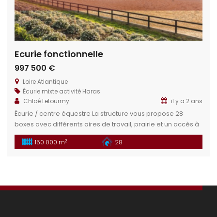
Ecurie fonctionnelle
997 500 €
Loire Atlantique
Écurie mixte activité
Haras
Chloé Letourmy
il y a 2 ans
Écurie / centre équestre La structure vous propose 28
boxes avec différents aires de travail, prairie et un accès à
des chemins de balade. Cette propriété et ces installations
2
150 000 m
28
équestres vous permettrons de réaliser divers projets :
Club, écurie de propriétaire, particulier … Situation
géographique : Dans le département de la Loire Atlantique,
situé à […]