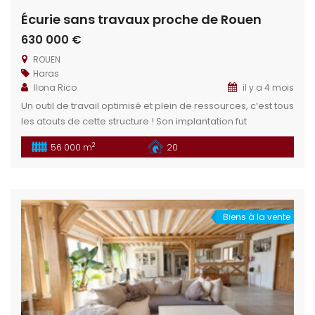
Écurie sans travaux proche de Rouen
630 000 €
ROUEN
Haras
Ilona Rico
il y a 4 mois
Un outil de travail optimisé et plein de ressources, c’est tous
les atouts de cette structure ! Son implantation fut
mûrement réfléchie pour s’adapter à beaucoup de projets.
2
56 000 m
20
Écurie pro/privée, propriétaires, active, enseignement ou
encore structure de santé équine ; les possibilités sont à
pourvoir dès maintenant. Situation géographique :
Idéalement situé à 40 minutes […]
Biens à la vente