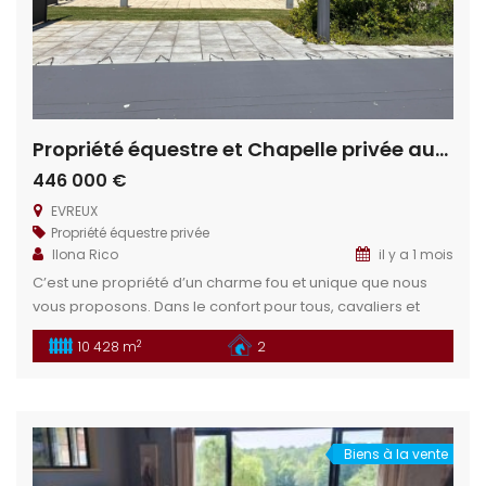
Propriété équestre et Chapelle privée aux portes d’Évreux
446 000 €
EVREUX
Propriété équestre privée
Ilona Rico
il y a 1 mois
C’est une propriété d’un charme fou et unique que nous
vous proposons. Dans le confort pour tous, cavaliers et
chevaux, venez installer votre rêve dans cette propriété
2
10 428 m
2
aux portes d’une grande ville pour allier le confort de la
campagne et la vie active. Situation géographique : En
Haute Normandie, située sur la commune de Bernienville
[…]
Biens à la vente