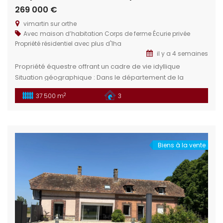
269 000 €
vimartin sur orthe
Avec maison d’habitation
Corps de ferme
Écurie privée
Propriété résidentiel avec plus d'1ha
il y a 4 semaines
Propriété équestre offrant un cadre de vie idyllique
Situation géographique : Dans le département de la
Mayenne en limitrophe de la Sarthe, en région Pays de la
2
37 500 m
3
Loire, se trouve le charmant village de Vimartin sur Orthe.
Proximité des villes : Sillé le Guillaume : À 5 min offre un
cadre naturel préservé aropriété […]
Biens à la vente