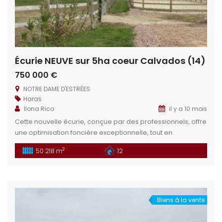
Écurie NEUVE sur 5ha coeur Calvados (14)
750 000 €
NOTRE DAME D'ESTRÉES
Haras
Ilona Rico
il y a 10 mois
Cette nouvelle écurie, conçue par des professionnels, offre
une optimisation foncière exceptionnelle, tout en
garantissant un confort maximal pour le repreneur. Située
2
50 218 m
12
dans une région où les sabots résonnent, elle est
parfaitement adaptée à tout projet équin, qu’il soit privé ou
professionnel. Idéal pour les projets : élevage, écurie pro,
écurie de propriétaires, annexe […]
Biens à la vente