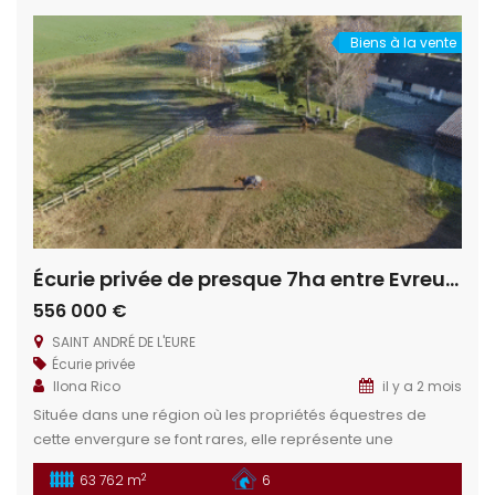
trouve à proximité du […]
Biens à la vente
Écurie privée de presque 7ha entre Evreux et Dreux
556 000 €
SAINT ANDRÉ DE L'EURE
Écurie privée
Ilona Rico
il y a 2 mois
Située dans une région où les propriétés équestres de
cette envergure se font rares, elle représente une
opportunité unique. Ne manquez pas cette occasion rare
2
63 762 m
6
de vivre votre passion dans un cadre idyllique. Situation