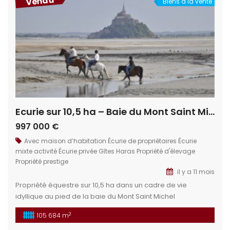
Vendu
Biens à la vente
Ecurie sur 10,5 ha – Baie du Mont Saint Michel
997 000 €
Avec maison d’habitation
Écurie de propriétaires
Écurie
mixte activité
Écurie privée
Gîtes
Haras
Propriété d'élevage
Propriété prestige
il y a 11 mois
Propriété équestre sur 10,5 ha dans un cadre de vie
idyllique au pied de la baie du Mont Saint Michel
Actuellement, centre de tourisme équestre, pension de
2
105 684 m
chevaux et gite de groupe. Cette propriété permet de