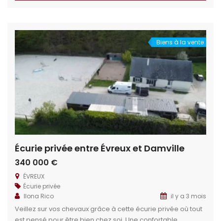
géographique : En Haute Normandie, proximité immédiate
des commandités, grandes métropoles et bassin d’emploi.
19km (20 min) d’Évreux 10km de Damville […]
Biens à la vente
Écurie privée entre Évreux et Damville
340 000 €
ÉVREUX
Écurie privée
Ilona Rico
il y a 3 mois
Veillez sur vos chevaux grâce à cette écurie privée où tout
est pensé pour être bien chez soi. Une confortable