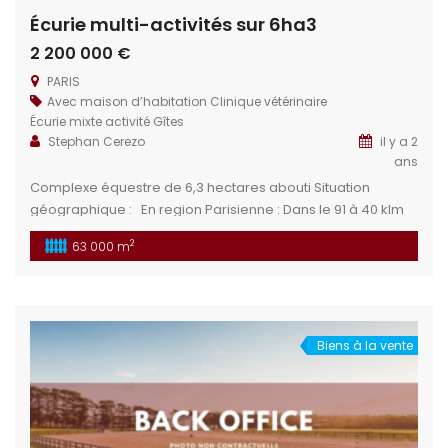
Écurie multi-activités sur 6ha3
2 200 000 €
PARIS
Avec maison d’habitation
Clinique vétérinaire
Écurie mixte activité
Gîtes
Stephan Cerezo
il y a 2
ans
Complexe équestre de 6,3 hectares abouti Situation
géographique : En region Parisienne : Dans le 91 à 40 klm
au sud de PARIS par voie rapide – ou ligne C du RER Gare à
2
63 000 m
proximité Logements : Divers logements : 3 studios
plusieurs chambres appartement Installations équestres :
Un ensemble de diverses […]
Biens à la vente