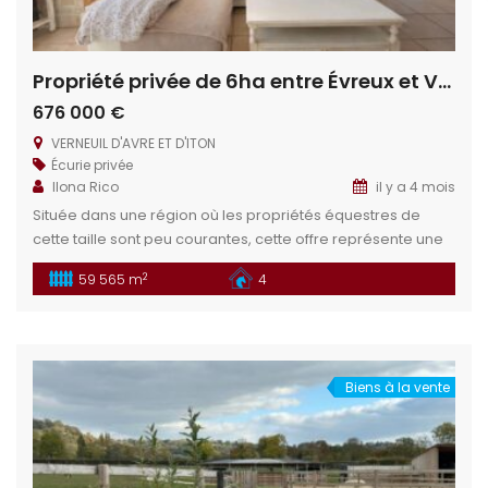
Propriété privée de 6ha entre Évreux et Verneuil sur Avre
676 000 €
VERNEUIL D'AVRE ET D'ITON
Écurie privée
Ilona Rico
il y a 4 mois
Située dans une région où les propriétés équestres de
cette taille sont peu courantes, cette offre représente une
chance inégalée. Plusieurs projets peuvent être envisagés
2
59 565 m
4
sur ce domaine : gîte rural, chambre d’hôte, élevage privé.
Réalisez vos ambitions grâce à ce charmant domaine, sa
maison prête à emménager et ses magnifiques pâtures.
Situation géographique : […]
Biens à la vente