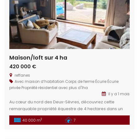
Maison/loft sur 4 ha
420 000 €
reffanes
Avec maison d’habitation
Corps de ferme
Écurie
Écurie
privée
Propriété résidentiel avec plus d'1ha
il y a 1 mois
Au cœur du nord des Deux-Sèvres, découvrez cette
remarquable propriété équestre de 4 hectares dans un
cadre idéal pour les passionnés d’équitation et de nature.
2
40 000 m
7
Un bien rare, alliant fonctionnalité, charme et fort potentiel
de développement. Situation géographique : Située dans
le département des Deux-Sèvres (79), cette propriété se