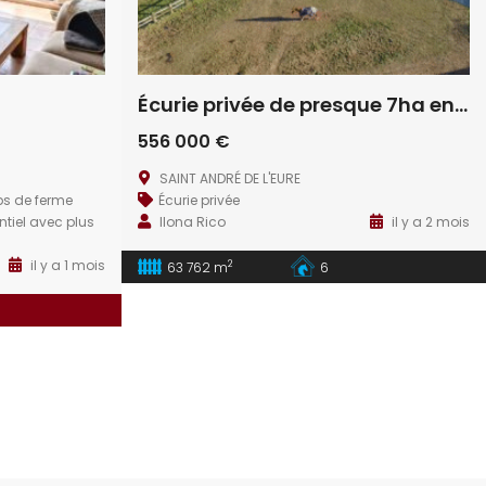
Écurie privée de presque 7ha entre Evreux et Dreux
556 000 €
SAINT ANDRÉ DE L'EURE
s de ferme
Écurie privée
entiel avec plus
Ilona Rico
il y a 2 mois
il y a 1 mois
2
63 762 m
6