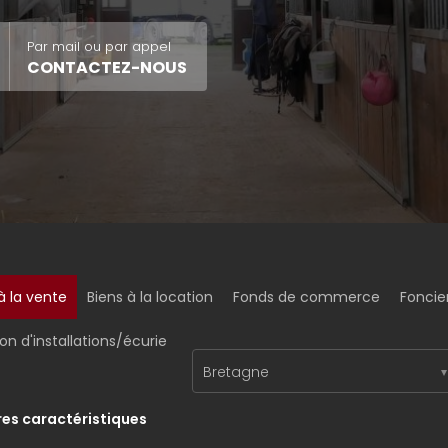
Par mail ou par appel
CONTACTEZ-NOUS
à la vente
Biens à la location
Fonds de commerce
Foncie
on d'installations/écurie
Bretagne
res caractéristiques