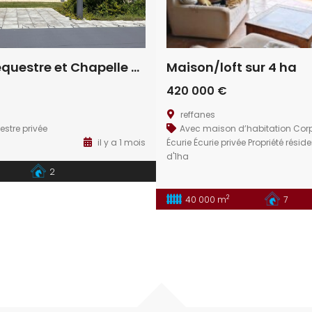
Propriété équestre et Chapelle privée aux portes d’Évreux
Maison/loft sur 4 ha
420 000 €
reffanes
estre privée
Avec maison d’habitation
Corp
il y a 1 mois
Écurie
Écurie privée
Propriété résid
d'1ha
2
2
40 000 m
7