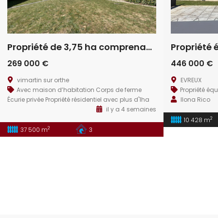
Propriété de 3,75 ha comprenant deux maisons
269 000 €
446 000 €
vimartin sur orthe
EVREUX
Avec maison d’habitation
Corps de ferme
Propriété équ
Écurie privée
Propriété résidentiel avec plus d'1ha
Ilona Rico
il y a 4 semaines
2
10 428 m
2
37 500 m
3