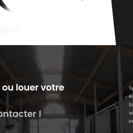
ou louer votre
S
e
E
ontacter !
v
i