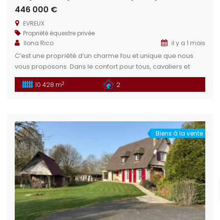
446 000 €
EVREUX
Propriété équestre privée
Ilona Rico
il y a 1 mois
C’est une propriété d’un charme fou et unique que nous
vous proposons. Dans le confort pour tous, cavaliers et
chevaux, venez installer votre rêve dans cette propriété
2
10 428 m
2
aux portes d’une grande ville pour allier le confort de la
campagne et la vie active. Situation géographique : En
Haute Normandie, située sur la commune de Bernienville
[…]
Biens à la vente