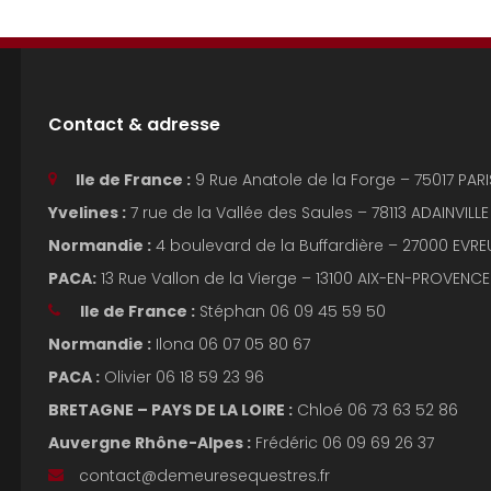
Contact & adresse
Ile de France :
9 Rue Anatole de la Forge – 75017 PA
Yvelines :
7 rue de la Vallée des Saules – 78113 ADAINVIL
Normandie :
4 boulevard de la Buffardière – 27000 EVREU
PACA:
13 Rue Vallon de la Vierge – 13100 AIX-EN-PROVEN
Ile de France :
Stéphan 06 09 45 59 50
Normandie :
Ilona 06 07 05 80 67
PACA :
Olivier 06 18 59 23 96
BRETAGNE – PAYS DE LA LOIRE :
Chloé 06 73 63 52 86
Auvergne Rhône-Alpes :
Frédéric 06 09 69 26 37
contact@demeuresequestres.fr