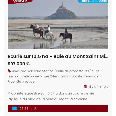
Vendu
Biens à la vente
Ecurie sur 10,5 ha – Baie du Mont Saint Michel
997 000 €
Avec maison d’habitation
Écurie de propriétaires
Écurie
mixte activité
Écurie privée
Gîtes
Haras
Propriété d'élevage
Propriété prestige
il y a 11 mois
Propriété équestre sur 10,5 ha dans un cadre de vie
idyllique au pied de la baie du Mont Saint Michel
Actuellement, centre de tourisme équestre, pension de
2
105 684 m
chevaux et gite de groupe. Cette propriété permet de