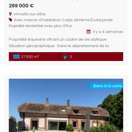
269 000 €
vimartin sur orthe
Avec maison d’habitation
Corps de ferme
Écurie privée
Propriété résidentiel avec plus d'1ha
il y a 4 semaines
Propriété équestre offrant un cadre de vie idyllique
Situation géographique : Dans le département de la
Mayenne en limitrophe de la Sarthe, en région Pays de la
2
37 500 m
3
Loire, se trouve le charmant village de Vimartin sur Orthe.
Proximité des villes : Sillé le Guillaume : À 5 min offre un
cadre naturel préservé aropriété […]
Biens à la vente