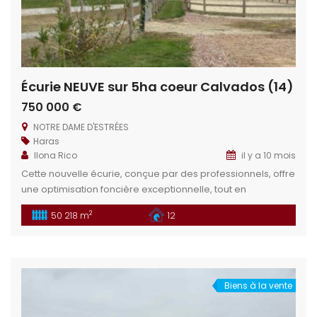
Écurie NEUVE sur 5ha coeur Calvados (14)
750 000 €
NOTRE DAME D'ESTRÉES
Haras
Ilona Rico
il y a 10 mois
Cette nouvelle écurie, conçue par des professionnels, offre
une optimisation foncière exceptionnelle, tout en
garantissant un confort maximal pour le repreneur. Située
2
50 218 m
12
dans une région où les sabots résonnent, elle est
parfaitement adaptée à tout projet équin, qu’il soit privé ou
professionnel. Idéal pour les projets : élevage, écurie pro,
écurie de propriétaires, annexe […]
Biens à la vente