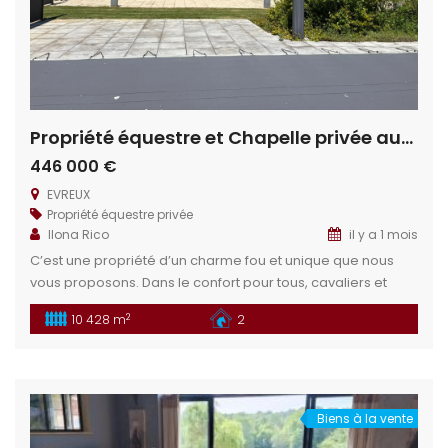
Propriété équestre et Chapelle privée aux portes d’Évreux
446 000 €
EVREUX
Propriété équestre privée
Ilona Rico
il y a 1 mois
C’est une propriété d’un charme fou et unique que nous
vous proposons. Dans le confort pour tous, cavaliers et
chevaux, venez installer votre rêve dans cette propriété
2
10 428 m
2
aux portes d’une grande ville pour allier le confort de la
campagne et la vie active. Situation géographique : En
Haute Normandie, située sur la commune de Bernienville
[…]
Biens à la vente