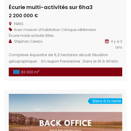
Écurie multi-activités sur 6ha3
2 200 000 €
PARIS
Avec maison d’habitation
Clinique vétérinaire
Écurie mixte activité
Gîtes
Stephan Cerezo
il y a 2
ans
Complexe équestre de 6,3 hectares abouti Situation
géographique : En region Parisienne : Dans le 91 à 40 klm
au sud de PARIS par voie rapide – ou ligne C du RER Gare à
2
63 000 m
proximité Logements : Divers logements : 3 studios
plusieurs chambres appartement Installations équestres :
Un ensemble de diverses […]
Biens à la vente