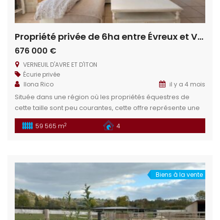
Propriété privée de 6ha entre Évreux et Verneuil sur Avre
676 000 €
VERNEUIL D'AVRE ET D'ITON
Écurie privée
Ilona Rico
il y a 4 mois
Située dans une région où les propriétés équestres de
cette taille sont peu courantes, cette offre représente une
chance inégalée. Plusieurs projets peuvent être envisagés
2
59 565 m
4
sur ce domaine : gîte rural, chambre d’hôte, élevage privé.
Réalisez vos ambitions grâce à ce charmant domaine, sa
maison prête à emménager et ses magnifiques pâtures.
Situation géographique : […]
Biens à la vente