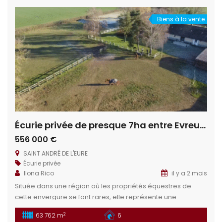
trouve à proximité du […]
Biens à la vente
Écurie privée de presque 7ha entre Evreux et Dreux
556 000 €
SAINT ANDRÉ DE L'EURE
Écurie privée
Ilona Rico
il y a 2 mois
Située dans une région où les propriétés équestres de
cette envergure se font rares, elle représente une
opportunité unique. Ne manquez pas cette occasion rare
2
63 762 m
6
de vivre votre passion dans un cadre idyllique. Situation