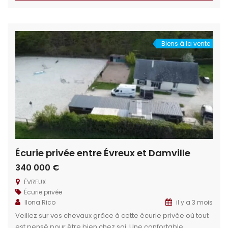
géographique : En Haute Normandie, proximité immédiate
des commandités, grandes métropoles et bassin d’emploi.
19km (20 min) d’Évreux 10km de Damville […]
Biens à la vente
Écurie privée entre Évreux et Damville
340 000 €
ÉVREUX
Écurie privée
Ilona Rico
il y a 3 mois
Veillez sur vos chevaux grâce à cette écurie privée où tout
est pensé pour être bien chez soi. Une confortable