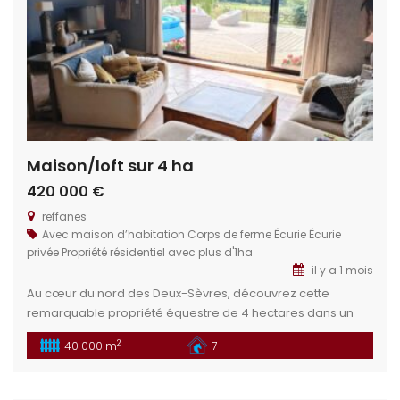
Maison/loft sur 4 ha
420 000 €
reffanes
Avec maison d’habitation
Corps de ferme
Écurie
Écurie
privée
Propriété résidentiel avec plus d'1ha
il y a 1 mois
Au cœur du nord des Deux-Sèvres, découvrez cette
remarquable propriété équestre de 4 hectares dans un
cadre idéal pour les passionnés d’équitation et de nature.
2
40 000 m
7
Un bien rare, alliant fonctionnalité, charme et fort potentiel
de développement. Situation géographique : Située dans
le département des Deux-Sèvres (79), cette propriété se