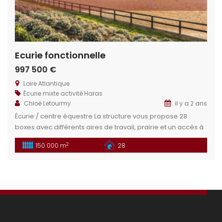
Ecurie fonctionnelle
997 500 €
Loire Atlantique
Écurie mixte activité
Haras
Chloé Letourmy
il y a 2 ans
Écurie / centre équestre La structure vous propose 28
boxes avec différents aires de travail, prairie et un accès à
des chemins de balade. Cette propriété et ces installations
2
150 000 m
28
équestres vous permettrons de réaliser divers projets :
Club, écurie de propriétaire, particulier … Situation
géographique : Dans le département de la Loire Atlantique,
situé à […]