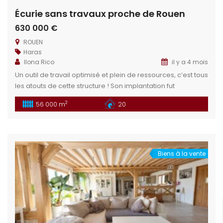
Écurie sans travaux proche de Rouen
630 000 €
ROUEN
Haras
Ilona Rico
il y a 4 mois
Un outil de travail optimisé et plein de ressources, c’est tous
les atouts de cette structure ! Son implantation fut
mûrement réfléchie pour s’adapter à beaucoup de projets.
2
56 000 m
20
Écurie pro/privée, propriétaires, active, enseignement ou
encore structure de santé équine ; les possibilités sont à
pourvoir dès maintenant. Situation géographique :
Idéalement situé à 40 minutes […]
Biens à la vente