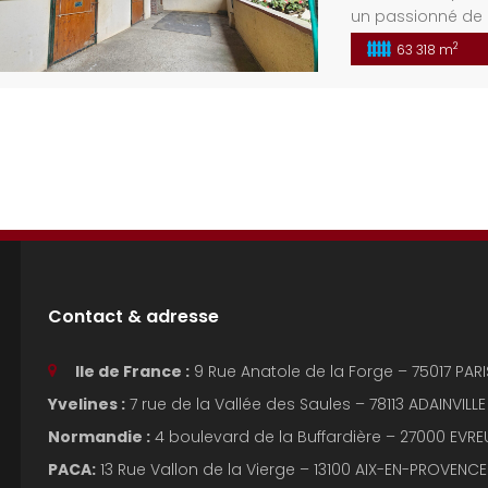
un passionné de 
cette propriété 
2
63 318 m
et efficacité. Cet
écurie, lieu de 
espace privé de r
Contact & adresse
Ile de France :
9 Rue Anatole de la Forge – 75017 PA
Yvelines :
7 rue de la Vallée des Saules – 78113 ADAINVIL
Normandie :
4 boulevard de la Buffardière – 27000 EVREU
PACA:
13 Rue Vallon de la Vierge – 13100 AIX-EN-PROVEN