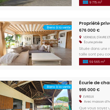
famille confortab
2
9 775 m
balades à cheval 
paix à seulement
Neubourg. Situat
Biens à la vente
676 000 €
VERNEUIL D'AVRE ET
Écurie privée
Située dans une r
taille sont peu c
inégalée. Plusieu
2
59 565 m
domaine : gîte ru
vos ambitions gr
à emménager et s
Écurie de cha
géographique : [
Biens à la vente
995 000 €
EVREUX
Avec maison d’h
Que vous soyez u