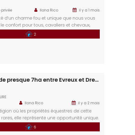
 privée
Ilona Rico
il y a 1 mois
été d’un charme fou et unique que nous vous
e confort pour tous, cavaliers et chevaux,
otre rêve dans cette propriété aux portes d’une
2
allier le confort de la campagne et la vie
 géographique : En Haute Normandie, située sur
rnienville […]
Écurie privée de presque 7ha entre Evreux et Dreux
EURE
Ilona Rico
il y a 2 mois
égion où les propriétés équestres de cette
 rares, elle représente une opportunité unique.
ette occasion rare de vivre votre passion
6
llique. Situation géographique : En Haute