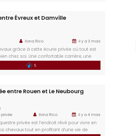
imité immédiate des commandités, grandes
sin d’emploi. 19km (20 min) d’Évreux 10km de
 entre Évreux et Damville
Ilona Rico
il y a 3 mois
hevaux grâce à cette écurie privée où tout est
ien chez soi. Une confortable carrière, une
boxes et des paddocks sécurisés. Les chemins
5
 perte de vue dès le portail passé et vous
té de louer 3 hectares supplémentaires non
vée entre Rouen et Le Neubourg
N
 privée
Ilona Rico
il y a 4 mois
uestre privée est l’endroit rêvé pour vivre en
 chevaux tout en profitant d’une vie de