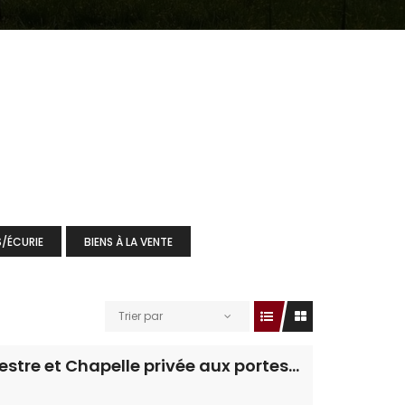
/ÉCURIE
BIENS À LA VENTE
Trier par
Propriété équestre et Chapelle privée aux portes d’Évreux