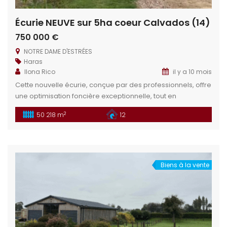
Écurie NEUVE sur 5ha coeur Calvados (14)
750 000 €
NOTRE DAME D'ESTRÉES
Haras
Ilona Rico
il y a 10 mois
Cette nouvelle écurie, conçue par des professionnels, offre
une optimisation foncière exceptionnelle, tout en
garantissant un confort maximal pour le repreneur. Située
2
50 218 m
12
dans une région où les sabots résonnent, elle est
parfaitement adaptée à tout projet équin, qu’il soit privé ou
professionnel. Idéal pour les projets : élevage, écurie pro,
écurie de propriétaires, annexe […]
Biens à la vente