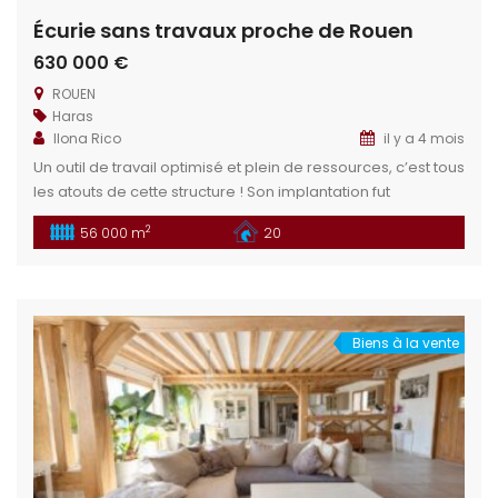
Écurie sans travaux proche de Rouen
630 000 €
ROUEN
Haras
Ilona Rico
il y a 4 mois
Un outil de travail optimisé et plein de ressources, c’est tous
les atouts de cette structure ! Son implantation fut
mûrement réfléchie pour s’adapter à beaucoup de projets.
2
56 000 m
20
Écurie pro/privée, propriétaires, active, enseignement ou
encore structure de santé équine ; les possibilités sont à
pourvoir dès maintenant. Situation géographique :
Idéalement situé à 40 minutes […]
Biens à la vente