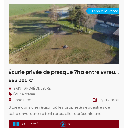
trouve à proximité du […]
Biens à la vente
Écurie privée de presque 7ha entre Evreux et Dreux
556 000 €
SAINT ANDRÉ DE L'EURE
Écurie privée
Ilona Rico
il y a 2 mois
Située dans une région où les propriétés équestres de
cette envergure se font rares, elle représente une
opportunité unique. Ne manquez pas cette occasion rare
2
63 762 m
6
de vivre votre passion dans un cadre idyllique. Situation