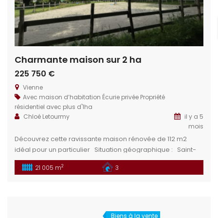
Charmante maison sur 2 ha
225 750 €
Vienne
Avec maison d’habitation
Écurie privée
Propriété
résidentiel avec plus d'1ha
Chloé Letourmy
il y a 5
mois
Découvrez cette ravissante maison rénovée de 112 m2
idéal pour un particulier Situation géographique : Saint-
Martin-de-l’Ars est une commune située dans le
2
21 005 m
3
département de la Vienne, dans la région Nouvelle-
Aquitaine, en France. Elle se trouve dans la partie sud du
pays, à environ 30 kilomètres de la ville de Poitiers, la
capitale du […]
Biens à la vente