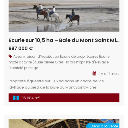
Ecurie sur 10,5 ha – Baie du Mont Saint Michel
997 000 €
Avec maison d’habitation
Écurie de propriétaires
Écurie
mixte activité
Écurie privée
Gîtes
Haras
Propriété d'élevage
Propriété prestige
il y a 11 mois
Propriété équestre sur 10,5 ha dans un cadre de vie
idyllique au pied de la baie du Mont Saint Michel
Actuellement, centre de tourisme équestre, pension de
2
105 684 m
chevaux et gite de groupe. Cette propriété permet de
développer d’autres activités touristiques ou
commerciales. Situation géographique : Au nord de l’Ile
et Vilaine, au cœur […]
Biens à la vente