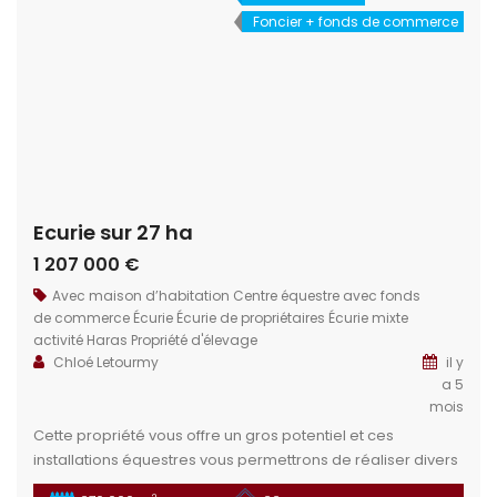
Foncier + fonds de commerce
Ecurie sur 27 ha
1 207 000 €
Avec maison d’habitation
Centre équestre avec fonds
de commerce
Écurie
Écurie de propriétaires
Écurie mixte
activité
Haras
Propriété d'élevage
Chloé Letourmy
il y
a 5
mois
Cette propriété vous offre un gros potentiel et ces
installations équestres vous permettrons de réaliser divers
projets : Club, écurie de propriétaire, pole concours …