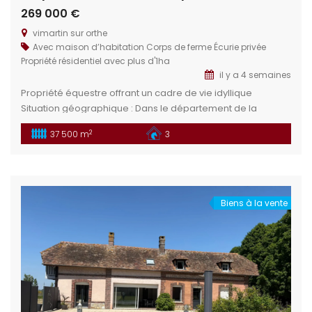
269 000 €
vimartin sur orthe
Avec maison d’habitation
Corps de ferme
Écurie privée
Propriété résidentiel avec plus d'1ha
il y a 4 semaines
Propriété équestre offrant un cadre de vie idyllique
Situation géographique : Dans le département de la
Mayenne en limitrophe de la Sarthe, en région Pays de la
2
37 500 m
3
Loire, se trouve le charmant village de Vimartin sur Orthe.
Proximité des villes : Sillé le Guillaume : À 5 min offre un
cadre naturel préservé aropriété […]
Biens à la vente