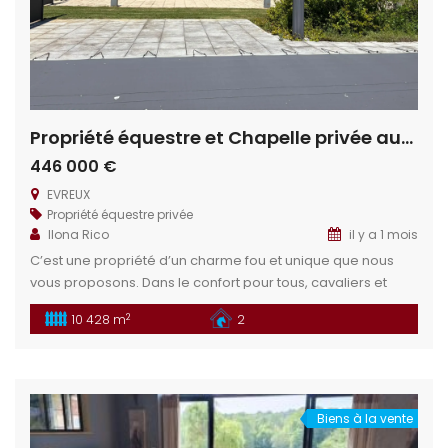
Propriété équestre et Chapelle privée aux portes d’Évreux
446 000 €
EVREUX
Propriété équestre privée
Ilona Rico
il y a 1 mois
C’est une propriété d’un charme fou et unique que nous
vous proposons. Dans le confort pour tous, cavaliers et
chevaux, venez installer votre rêve dans cette propriété
2
10 428 m
2
aux portes d’une grande ville pour allier le confort de la
campagne et la vie active. Situation géographique : En
Haute Normandie, située sur la commune de Bernienville
[…]
Biens à la vente