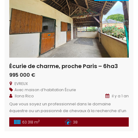
Écurie de charme, proche Paris – 6ha3
995 000 €
EVREUX
Avec maison d’habitation
Écurie
Ilona Rico
il y a 1 an
Que vous soyez un professionnel dans le domaine
équestre ou un passionné de chevaux à la recherche d’un
havre personnel, cette propriété saura répondre à vos
2
63 318 m
38
attentes avec élégance et efficacité. Cette propriété est
parfaite pour accueillir une écurie, lieu de concours mais
également transformable en un espace privé de rêve ou