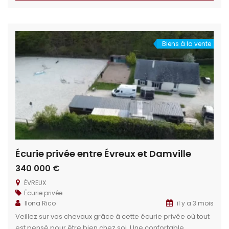
géographique : En Haute Normandie, proximité immédiate
des commandités, grandes métropoles et bassin d’emploi.
19km (20 min) d’Évreux 10km de Damville […]
Biens à la vente
Écurie privée entre Évreux et Damville
340 000 €
ÉVREUX
Écurie privée
Ilona Rico
il y a 3 mois
Veillez sur vos chevaux grâce à cette écurie privée où tout
est pensé pour être bien chez soi. Une confortable