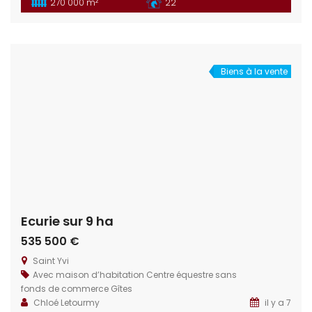
2
270 000 m
22
Situation géographique : Idéalement situé dans le
département de la Loire Atlantique à 15 min de la ville de
Nantes. Habitations : La propriété dispose de trois
logements, allant de […]
Biens à la vente
Ecurie sur 9 ha
535 500 €
Saint Yvi
Avec maison d’habitation
Centre équestre sans
fonds de commerce
Gîtes
Chloé Letourmy
il y a 7