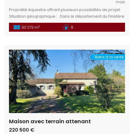
mois
Propriété équestre offrant plusieurs possibilités de projet
Situation géographique : Dans le département du Finistère
(29), en région Bretagne, France, se trouve le charmant
2
90 073 m
8
village de Saint-Yvi. Quimper : à environ 13 km, préfecture
du département.Concarneau : à environ 20 km, ville côtière
réputée pour sa Ville Close, son port et ses activités […]
Biens à la vente
Maison avec terrain attenant
220 500 €