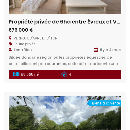
Propriété privée de 6ha entre Évreux et Verneuil sur Avre
676 000 €
VERNEUIL D'AVRE ET D'ITON
Écurie privée
Ilona Rico
il y a 4 mois
Située dans une région où les propriétés équestres de
cette taille sont peu courantes, cette offre représente une
chance inégalée. Plusieurs projets peuvent être envisagés
2
59 565 m
4
sur ce domaine : gîte rural, chambre d’hôte, élevage privé.
Réalisez vos ambitions grâce à ce charmant domaine, sa
maison prête à emménager et ses magnifiques pâtures.
Situation géographique : […]
Biens à la vente