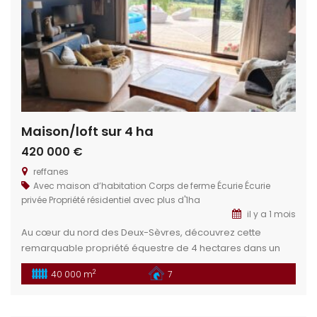
Maison/loft sur 4 ha
420 000 €
reffanes
Avec maison d’habitation
Corps de ferme
Écurie
Écurie
privée
Propriété résidentiel avec plus d'1ha
il y a 1 mois
Au cœur du nord des Deux-Sèvres, découvrez cette
remarquable propriété équestre de 4 hectares dans un
cadre idéal pour les passionnés d’équitation et de nature.
2
40 000 m
7
Un bien rare, alliant fonctionnalité, charme et fort potentiel
de développement. Situation géographique : Située dans
le département des Deux-Sèvres (79), cette propriété se