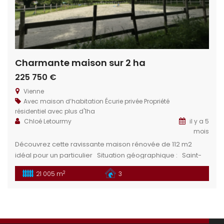
Charmante maison sur 2 ha
225 750 €
Vienne
Avec maison d’habitation
Écurie privée
Propriété
résidentiel avec plus d'1ha
Chloé Letourmy
il y a 5
mois
Découvrez cette ravissante maison rénovée de 112 m2
idéal pour un particulier Situation géographique : Saint-
Martin-de-l’Ars est une commune située dans le
2
21 005 m
3
département de la Vienne, dans la région Nouvelle-
Aquitaine, en France. Elle se trouve dans la partie sud du
pays, à environ 30 kilomètres de la ville de Poitiers, la
capitale du […]