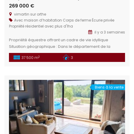
269 000 €
vimartin sur orthe
Avec maison d’habitation
Corps de ferme
Écurie privée
Propriété résidentiel avec plus d'1ha
il y a 3 semaines
Propriété équestre offrant un cadre de vie idyllique
Situation géographique : Dans le département de la
Mayenne en limitrophe de la Sarthe, en région Pays de la
2
37 500 m
3
Loire, se trouve le charmant village de Vimartin sur Orthe.
Proximité des villes : Sillé le Guillaume : À 5 min offre un
cadre naturel préservé aropriété […]
Biens à la vente