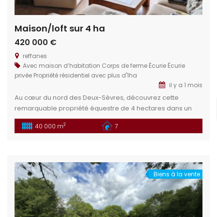
Maison/loft sur 4 ha
420 000 €
reffanes
Avec maison d’habitation
Corps de ferme
Écurie
Écurie
privée
Propriété résidentiel avec plus d'1ha
il y a 1 mois
Au cœur du nord des Deux-Sèvres, découvrez cette
remarquable propriété équestre de 4 hectares dans un
cadre idéal pour les passionnés d’équitation et de nature.
2
40 000 m
7
Un bien rare, alliant fonctionnalité, charme et fort potentiel
de développement. Situation géographique : Située dans
le département des Deux-Sèvres (79), cette propriété se
trouve à proximité du […]
Biens à la vente