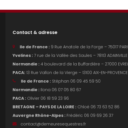
Contact & adresse
Ile de France :
9 Rue Anatole de la Forge – 75017 PA
Yvelines :
7 rue de la Vallée des Saules – 78113 ADAINVIL
Normandie :
4 boulevard de la Buffardière – 27000 EVREU
PACA:
13 Rue Vallon de la Vierge – 13100 AIX-EN-PROVEN
Ile de France :
Stéphan 06 09 45 59 50
Normandie :
Ilona 06 07 05 80 67
PACA :
Olivier 06 18 59 23 96
BRETAGNE – PAYS DE LA LOIRE :
Chloé 06 73 63 52 86
Auvergne Rhône-Alpes :
Frédéric 06 09 69 26 37
contact@demeuresequestres.fr