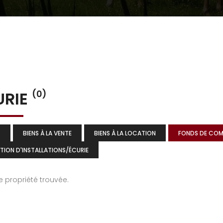
URIE
(0)
T
BIENS À LA VENTE
BIENS À LA LOCATION
FONDS DE CO
TION D'INSTALLATIONS/ÉCURIE
 propriété trouvée.