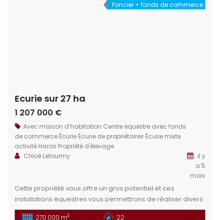
Foncier + fonds de commerce
Ecurie sur 27 ha
1 207 000 €
Avec maison d’habitation
Centre équestre avec fonds
de commerce
Écurie
Écurie de propriétaires
Écurie mixte
activité
Haras
Propriété d'élevage
Chloé Letourmy
il y
a 5
mois
Cette propriété vous offre un gros potentiel et ces
installations équestres vous permettrons de réaliser divers
projets : Club, écurie de propriétaire, pole concours …
2
270 000 m
22