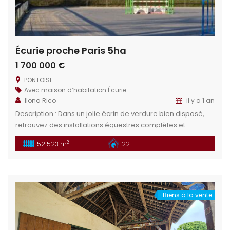
Écurie proche Paris 5ha
1 700 000 €
PONTOISE
Avec maison d’habitation
Écurie
Ilona Rico
il y a 1 an
Description : Dans un jolie écrin de verdure bien disposé,
retrouvez des installations équestres complètes et
fonctionnelles. Cette structure est idéale pour tous projets
2
52 523 m
22
professionnelles équin (écurie de propriétaires,
enseignement, écurie privée, écurie de sport, …). Situation
géographique : Dans le département du Val-d’Oise (95),
située entre Magny-en-Vexin (13 minutes) et Cergy
Pontoise (25 minutes), […]
Biens à la vente