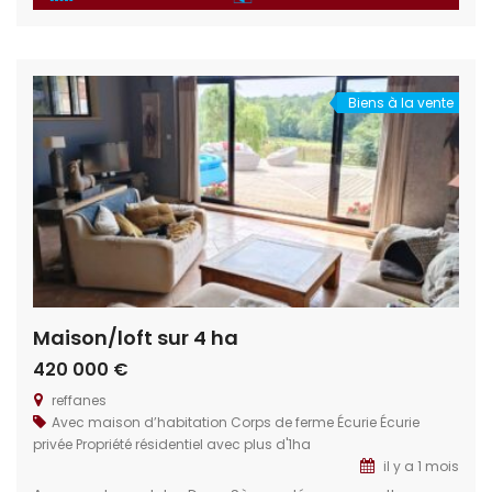
Situation géographique : Idéalement situé dans le
département de la Loire Atlantique à 15 min de la ville de
Nantes. Habitations : La propriété dispose de trois
logements, allant de […]
Biens à la vente
Maison/loft sur 4 ha
420 000 €
reffanes
Avec maison d’habitation
Corps de ferme
Écurie
Écurie
privée
Propriété résidentiel avec plus d'1ha
il y a 1 mois