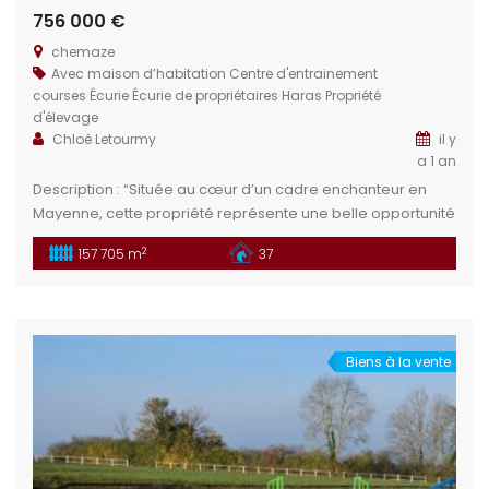
756 000 €
chemaze
Avec maison d’habitation
Centre d'entrainement
courses
Écurie
Écurie de propriétaires
Haras
Propriété
d'élevage
Chloé Letourmy
il y
a 1 an
Description : “Située au cœur d’un cadre enchanteur en
Mayenne, cette propriété représente une belle opportunité
pour un projet d’entraînement ou d’élevage. Elle offre
2
157 705 m
37
diverses installations équestres de qualité.” Situation
géographique : Au cœur de la Mayenne (53), dans le
charmant village de Chemazé, vous profitez d’un
environnement calme tout en restant proche des […]
Biens à la vente