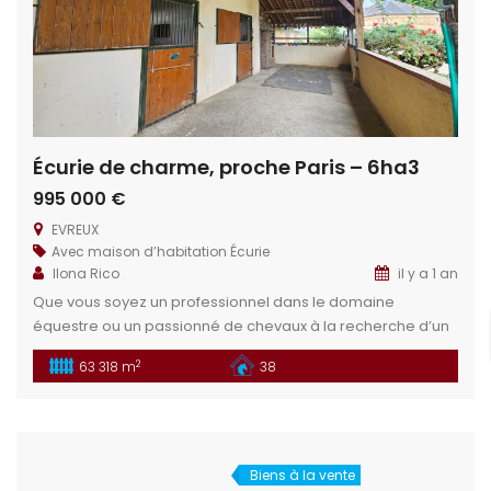
Écurie de charme, proche Paris – 6ha3
995 000 €
EVREUX
Avec maison d’habitation
Écurie
Ilona Rico
il y a 1 an
Que vous soyez un professionnel dans le domaine
équestre ou un passionné de chevaux à la recherche d’un
havre personnel, cette propriété saura répondre à vos
2
63 318 m
38
attentes avec élégance et efficacité. Cette propriété est
parfaite pour accueillir une écurie, lieu de concours mais
également transformable en un espace privé de rêve ou
de l’adapter à […]
Biens à la vente