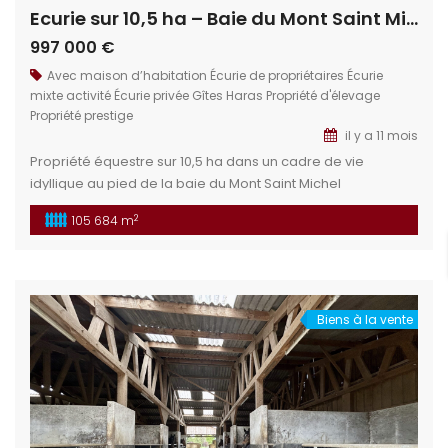
Ecurie sur 10,5 ha – Baie du Mont Saint Michel
997 000 €
Avec maison d’habitation
Écurie de propriétaires
Écurie
mixte activité
Écurie privée
Gîtes
Haras
Propriété d'élevage
Propriété prestige
il y a 11 mois
Propriété équestre sur 10,5 ha dans un cadre de vie
idyllique au pied de la baie du Mont Saint Michel
Actuellement, centre de tourisme équestre, pension de
2
105 684 m
chevaux et gite de groupe. Cette propriété permet de
développer d’autres activités touristiques ou
commerciales. Situation géographique : Au nord de l’Ile
et Vilaine, au cœur […]
Biens à la vente