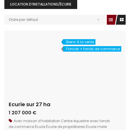
LOCATION D'INSTALLATIONS/ÉCURIE
Ordre par défaut
Biens à la vente
Foncier + fonds de commerce
Ecurie sur 27 ha
1 207 000 €
Avec maison d’habitation
Centre équestre avec fonds
de commerce
Écurie
Écurie de propriétaires
Écurie mixte