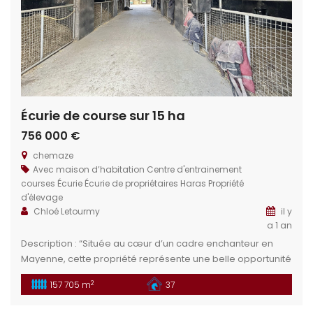
Écurie de course sur 15 ha
756 000 €
chemaze
Avec maison d’habitation
Centre d'entrainement
courses
Écurie
Écurie de propriétaires
Haras
Propriété
d'élevage
Chloé Letourmy
il y
a 1 an
Description : “Située au cœur d’un cadre enchanteur en
Mayenne, cette propriété représente une belle opportunité
pour un projet d’entraînement ou d’élevage. Elle offre
2
157 705 m
37
diverses installations équestres de qualité.” Situation
géographique : Au cœur de la Mayenne (53), dans le