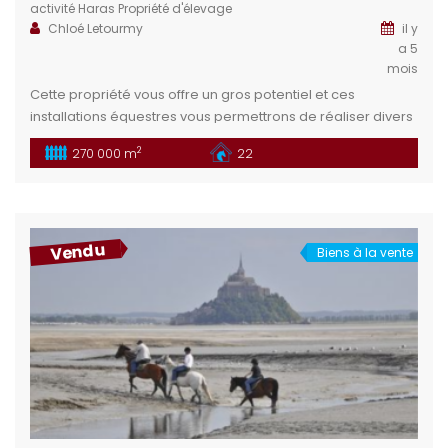
activité
Haras
Propriété d'élevage
Chloé Letourmy
il y
a 5
mois
Cette propriété vous offre un gros potentiel et ces
installations équestres vous permettrons de réaliser divers
projets : Club, écurie de propriétaire, pole concours …
2
270 000 m
22
Situation géographique : Idéalement situé dans le
département de la Loire Atlantique à 15 min de la ville de
Nantes. Habitations : La propriété dispose de trois
logements, allant de […]
Vendu
Biens à la vente