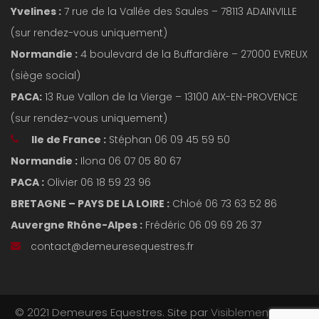
Yvelines :
7 rue de la Vallée des Saules – 78113 ADAINVILLE
(sur rendez-vous uniquement)
Normandie :
4 boulevard de la Buffardière – 27000 EVREUX
(siège social)
PACA:
13 Rue Vallon de la Vierge – 13100 AIX-EN-PROVENCE
(sur rendez-vous uniquement)
Ile de France :
Stéphan 06 09 45 59 50
Normandie :
Ilona 06 07 05 80 67
PACA :
Olivier 06 18 59 23 96
BRETAGNE – PAYS DE LA LOIRE :
Chloé 06 73 63 52 86
Auvergne Rhône-Alpes :
Frédéric 06 09 69 26 37
contact@demeuresequestres.fr
© 2021 Demeures Equestres. Site par
Visiblement Net –