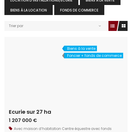
LOCATION D'INSTALLATIONS/ÉCURIE
BIENS À LA VENTE
BIENS À LA LOCATION
FONDS DE COMMERCE
Trier par
Biens à la vente
Foncier + fonds de commerce
Ecurie sur 27 ha
1 207 000 €
Avec maison d’habitation
Centre équestre avec fonds