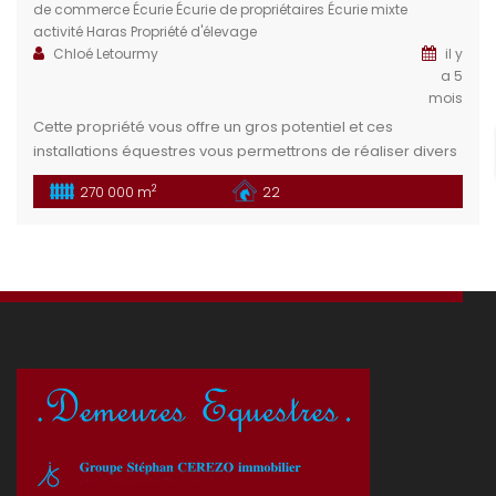
de commerce
Écurie
Écurie de propriétaires
Écurie mixte
activité
Haras
Propriété d'élevage
Chloé Letourmy
il y
a 5
mois
Cette propriété vous offre un gros potentiel et ces
installations équestres vous permettrons de réaliser divers
projets : Club, écurie de propriétaire, pole concours …
2
270 000 m
22
Situation géographique : Idéalement situé dans le
département de la Loire Atlantique à 15 min de la ville de
Nantes. Habitations : La propriété dispose de trois
logements, allant de […]