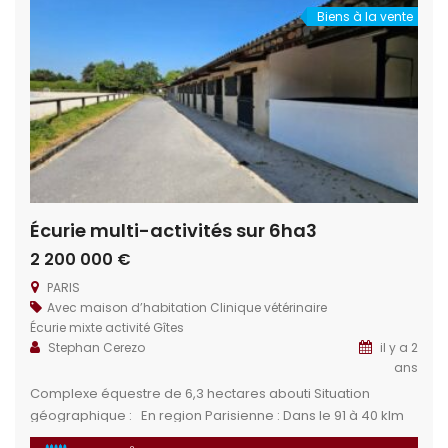
Biens à la vente
Écurie multi-activités sur 6ha3
2 200 000 €
PARIS
Avec maison d’habitation
Clinique vétérinaire
Écurie mixte activité
Gîtes
Stephan Cerezo
il y a 2
ans
Complexe équestre de 6,3 hectares abouti Situation
géographique : En region Parisienne : Dans le 91 à 40 klm
au sud de PARIS par voie rapide – ou ligne C du RER Gare à