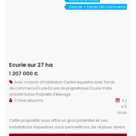
Foncier + fonds de commerce
Ecurie sur 27 ha
1 207 000 €
Avec maison d’habitation
Centre équestre avec fonds
de commerce
Écurie
Écurie de propriétaires
Écurie mixte
activité
Haras
Propriété d'élevage
Chloé Letourmy
il y
a 5
mois
Cette propriété vous offre un gros potentiel et ces
installations équestres vous permettrons de réaliser divers
projets : Club, écurie de propriétaire, pole concours …