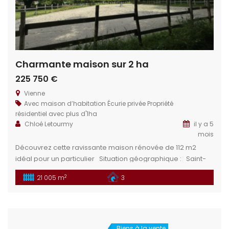
Charmante maison sur 2 ha
225 750 €
Vienne
Avec maison d’habitation
Écurie privée
Propriété
résidentiel avec plus d'1ha
Chloé Letourmy
il y a 5
mois
Découvrez cette ravissante maison rénovée de 112 m2
idéal pour un particulier Situation géographique : Saint-
Martin-de-l’Ars est une commune située dans le
2
21 005 m
3
département de la Vienne, dans la région Nouvelle-
Aquitaine, en France. Elle se trouve dans la partie sud du
pays, à environ 30 kilomètres de la ville de Poitiers, la
capitale du […]
Biens à la vente