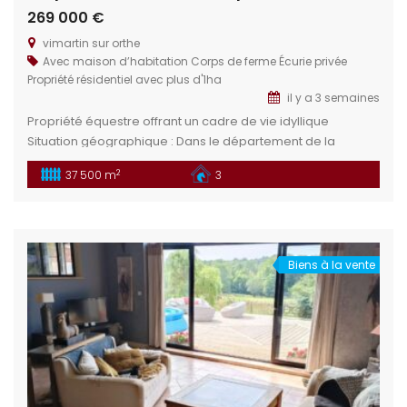
269 000 €
vimartin sur orthe
Avec maison d’habitation
Corps de ferme
Écurie privée
Propriété résidentiel avec plus d'1ha
il y a 3 semaines
Propriété équestre offrant un cadre de vie idyllique
Situation géographique : Dans le département de la
Mayenne en limitrophe de la Sarthe, en région Pays de la
2
37 500 m
3
Loire, se trouve le charmant village de Vimartin sur Orthe.
Proximité des villes : Sillé le Guillaume : À 5 min offre un
cadre naturel préservé aropriété […]
Biens à la vente