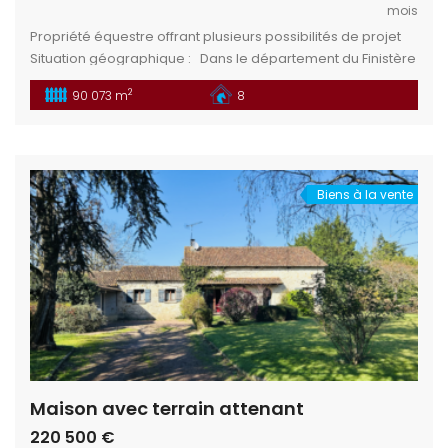
mois
Propriété équestre offrant plusieurs possibilités de projet
Situation géographique : Dans le département du Finistère
(29), en région Bretagne, France, se trouve le charmant
2
90 073 m
8
village de Saint-Yvi. Quimper : à environ 13 km, préfecture
du département.Concarneau : à environ 20 km, ville côtière
réputée pour sa Ville Close, son port et ses activités […]
Biens à la vente
Maison avec terrain attenant
220 500 €