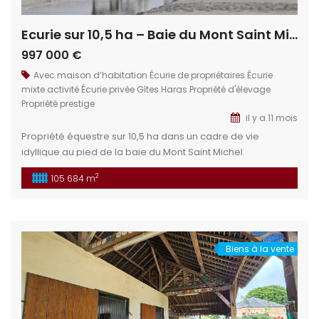
Ecurie sur 10,5 ha – Baie du Mont Saint Michel
997 000 €
Avec maison d’habitation
Écurie de propriétaires
Écurie
mixte activité
Écurie privée
Gîtes
Haras
Propriété d'élevage
Propriété prestige
il y a 11 mois
Propriété équestre sur 10,5 ha dans un cadre de vie
idyllique au pied de la baie du Mont Saint Michel
Actuellement, centre de tourisme équestre, pension de
2
105 684 m
chevaux et gite de groupe. Cette propriété permet de
développer d’autres activités touristiques ou
commerciales. Situation géographique : Au nord de l’Ile
et Vilaine, au cœur […]
Biens à la vente