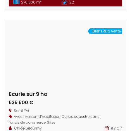
2
270 000 m
22
Situation géographique : Idéalement situé dans le
département de la Loire Atlantique à 15 min de la ville de
Nantes. Habitations : La propriété dispose de trois
logements, allant de […]
Biens à la vente
Ecurie sur 9 ha
535 500 €
Saint Yvi
Avec maison d’habitation
Centre équestre sans
fonds de commerce
Gîtes
Chloé Letourmy
il y a 7