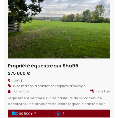
Propriété équestre sur 9ha95
275 000 €
L'AIGLE
Avec maison d’habitation
Propriété d'élevage
Ilona Rico
il y a 1 an
Légèrement perchée sur les hauteurs de sa commune,
découvrez une propriété équestre/agricole habitée par
vaches et chevaux vivant en parfaite harmonie. Son
2
99 500 m
8
agencement répondra plus que parfaitement aux projets