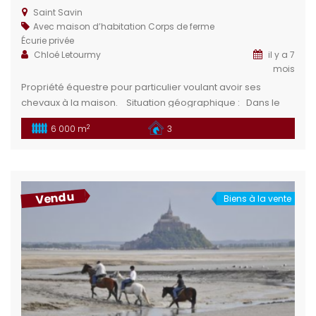
Saint Savin
Avec maison d’habitation
Corps de ferme
Écurie privée
Chloé Letourmy
il y a 7
mois
Propriété équestre pour particulier voulant avoir ses
chevaux à la maison. Situation géographique : Dans le
département de la Vienne (86), en région Nouvelle-
2
6 000 m
3
Aquitaine, France se trouve le charmant village de Saint-
Savin. Chauvigny : À 10km ville connue pour son patrimoine
historique. La Roche-Posay : À 25 km au nord-ouest de
Saint-Savin, La Roche-Posay […]
Vendu
Biens à la vente