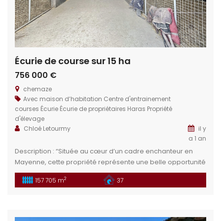
Écurie de course sur 15 ha
756 000 €
chemaze
Avec maison d’habitation
Centre d'entrainement
courses
Écurie
Écurie de propriétaires
Haras
Propriété
d'élevage
Chloé Letourmy
il y
a 1 an
Description : “Située au cœur d’un cadre enchanteur en
Mayenne, cette propriété représente une belle opportunité
pour un projet d’entraînement ou d’élevage. Elle offre
2
157 705 m
37
diverses installations équestres de qualité.” Situation
géographique : Au cœur de la Mayenne (53), dans le
charmant village de Chemazé, vous profitez d’un
environnement calme tout en restant proche des […]