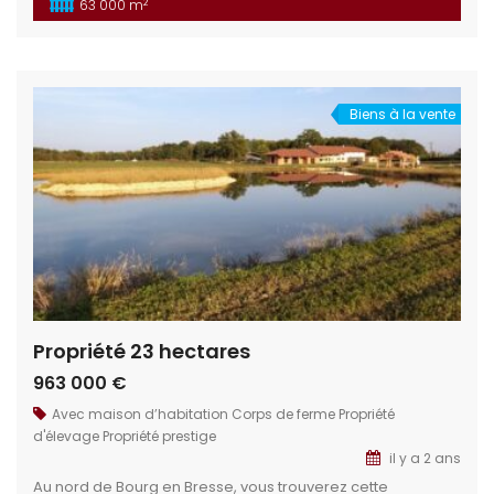
2
63 000 m
proximité Logements : Divers logements : 3 studios
plusieurs chambres appartement Installations équestres :
Un ensemble de diverses […]
Biens à la vente
Propriété 23 hectares
963 000 €
Avec maison d’habitation
Corps de ferme
Propriété
d'élevage
Propriété prestige
il y a 2 ans
Au nord de Bourg en Bresse, vous trouverez cette