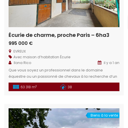
Écurie de charme, proche Paris – 6ha3
995 000 €
EVREUX
Avec maison d’habitation
Écurie
Ilona Rico
il y a 1 an
Que vous soyez un professionnel dans le domaine
équestre ou un passionné de chevaux à la recherche d’un
havre personnel, cette propriété saura répondre à vos
2
63 318 m
38
attentes avec élégance et efficacité. Cette propriété est
parfaite pour accueillir une écurie, lieu de concours mais
également transformable en un espace privé de rêve ou
de l’adapter à […]
Biens à la vente