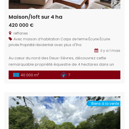
Maison/loft sur 4 ha
420 000 €
reffanes
Avec maison d’habitation
Corps de ferme
Écurie
Écurie
privée
Propriété résidentiel avec plus d'1ha
il y a 1 mois
Au cœur du nord des Deux-Sèvres, découvrez cette
remarquable propriété équestre de 4 hectares dans un
cadre idéal pour les passionnés d’équitation et de nature.
2
40 000 m
7
Un bien rare, alliant fonctionnalité, charme et fort potentiel
de développement. Situation géographique : Située dans
le département des Deux-Sèvres (79), cette propriété se
trouve à proximité du […]
Biens à la vente