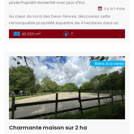
privée
Propriété résidentiel avec plus d'1ha
il y a 1 mois
Au cœur du nord des Deux-Sèvres, découvrez cette
remarquable propriété équestre de 4 hectares dans un
cadre idéal pour les passionnés d’équitation et de nature.
2
40 000 m
7
Un bien rare, alliant fonctionnalité, charme et fort potentiel
de développement. Situation géographique : Située dans
le département des Deux-Sèvres (79), cette propriété se
trouve à proximité du […]
Biens à la vente
Charmante maison sur 2 ha