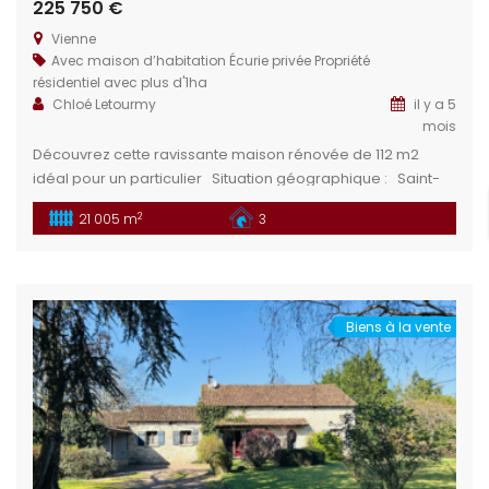
225 750 €
Vienne
Avec maison d’habitation
Écurie privée
Propriété
résidentiel avec plus d'1ha
Chloé Letourmy
il y a 5
mois
Découvrez cette ravissante maison rénovée de 112 m2
idéal pour un particulier Situation géographique : Saint-
Martin-de-l’Ars est une commune située dans le
2
21 005 m
3
département de la Vienne, dans la région Nouvelle-
Aquitaine, en France. Elle se trouve dans la partie sud du
pays, à environ 30 kilomètres de la ville de Poitiers, la
capitale du […]
Biens à la vente