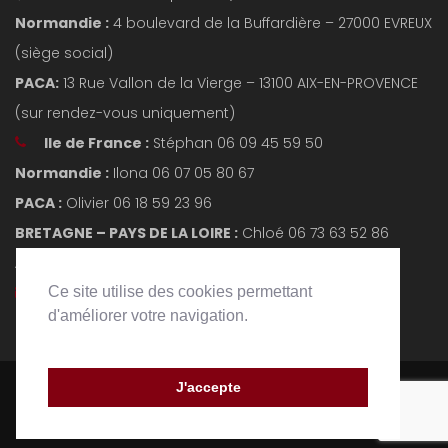
Normandie :
4 boulevard de la Buffardière – 27000 EVREUX
(siège social)
PACA:
13 Rue Vallon de la Vierge – 13100 AIX-EN-PROVENCE
(sur rendez-vous uniquement)
Ile de France :
Stéphan 06 09 45 59 50
Normandie :
Ilona 06 07 05 80 67
PACA :
Olivier 06 18 59 23 96
BRETAGNE – PAYS DE LA LOIRE :
Chloé 06 73 63 52 86
Auvergne Rhône-Alpes :
Frédéric 06 09 69 26 37
contact@demeuresequestres.fr
Ce site utilise des cookies permettant
d'améliorer votre navigation.
© 2021 Demeures Equestres. Site par
Visiblement Net –
J'accepte
Rouen
. Tous droits réservés.
Mentions légales