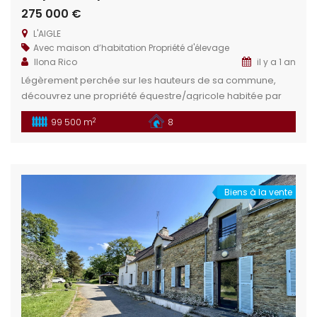
275 000 €
L'AIGLE
Avec maison d’habitation
Propriété d'élevage
Ilona Rico
il y a 1 an
Légèrement perchée sur les hauteurs de sa commune,
découvrez une propriété équestre/agricole habitée par
vaches et chevaux vivant en parfaite harmonie. Son
2
99 500 m
8
agencement répondra plus que parfaitement aux projets
d’élevage, quant aux projets d’écurie privée ou public des
aménagements seront à imaginer mais parfaitement
réalisables. Situation géographique : Dans le département
de l’orne (61) […]
Biens à la vente