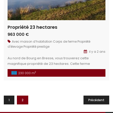
Propriété 23 hectares
963 000 €
Avec maison d’habitation
Corps de ferme
Propriété
d'élevage
Propriété prestige
il y a 2 ans
Au nord de Bourg en Bresse, vous trouverez cette
magnifique propriété de 23 hectares. Cette ferme
bressane dispose de terrains et 10 hectares de foret, d’un
2
230 000 m
seul tenant, avec un étang. Possibilité de faire gîte et
chambre d’hôtes. Un bâtiment neuf pourra facilement
devenir une écurie. Pour le bâtiment principal, le gros
œuvre est fait […]
1
2
Précédent