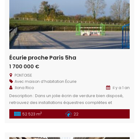
Écurie proche Paris 5ha
1 700 000 €
PONTOISE
Avec maison d’habitation
Écurie
Ilona Rico
il y a 1 an
Description : Dans un jolie écrin de verdure bien disposé,
retrouvez des installations équestres complètes et
fonctionnelles. Cette structure est idéale pour tous projets
2
52 523 m
22
professionnelles équin (écurie de propriétaires,
enseignement, écurie privée, écurie de sport, …). Situation
géographique : Dans le département du Val-d’Oise (95),
située entre Magny-en-Vexin (13 minutes) et Cergy