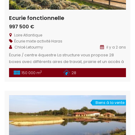
Ecurie fonctionnelle
997 500 €
Loire Atlantique
Écurie mixte activité
Haras
Chloé Letourmy
il y a 2 ans
Écurie / centre équestre La structure vous propose 28
boxes avec différents aires de travail, prairie et un accès à
des chemins de balade. Cette propriété et ces installations
2
150 000 m
28
équestres vous permettrons de réaliser divers projets :
Club, écurie de propriétaire, particulier … Situation
géographique : Dans le département de la Loire Atlantique,
situé à […]
Biens à la vente