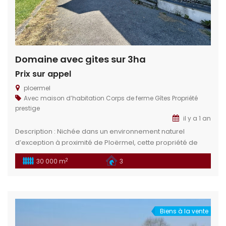
Domaine avec gites sur 3ha
Prix sur appel
ploermel
Avec maison d’habitation
Corps de ferme
Gîtes
Propriété
prestige
il y a 1 an
Description : Nichée dans un environnement naturel
d’exception à proximité de Ploërmel, cette propriété de
charme est une opportunité rare pour les passionnés de
2
30 000 m
3
chevaux comme pour les amoureux de la nature. Un lieu
unique où bien-être, activité équestre et tourisme rural
s’harmonisent en toute simplicité. Situation géographique :
Nichée à Ploërmel, au cœur […]
Biens à la vente