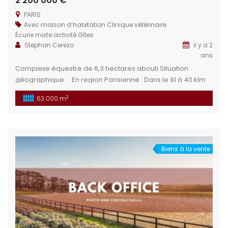
2 200 000 €
PARIS
Avec maison d’habitation
Clinique vétérinaire
Écurie mixte activité
Gîtes
Stephan Cerezo
il y a 2
ans
Complexe équestre de 6,3 hectares abouti Situation
géographique : En region Parisienne : Dans le 91 à 40 klm
au sud de PARIS par voie rapide – ou ligne C du RER Gare à
2
63 000 m
proximité Logements : Divers logements : 3 studios
plusieurs chambres appartement Installations équestres :
Un ensemble de diverses […]
Biens à la vente