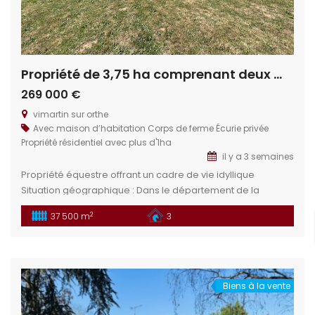
Propriété de 3,75 ha comprenant deux maisons
269 000 €
vimartin sur orthe
Avec maison d’habitation
Corps de ferme
Écurie privée
Propriété résidentiel avec plus d'1ha
il y a 3 semaines
Propriété équestre offrant un cadre de vie idyllique
Situation géographique : Dans le département de la
Mayenne en limitrophe de la Sarthe, en région Pays de la
2
37 500 m
3
Loire, se trouve le charmant village de Vimartin sur Orthe.
Proximité des villes : Sillé le Guillaume : À 5 min offre un
cadre naturel préservé aropriété […]
Biens à la vente