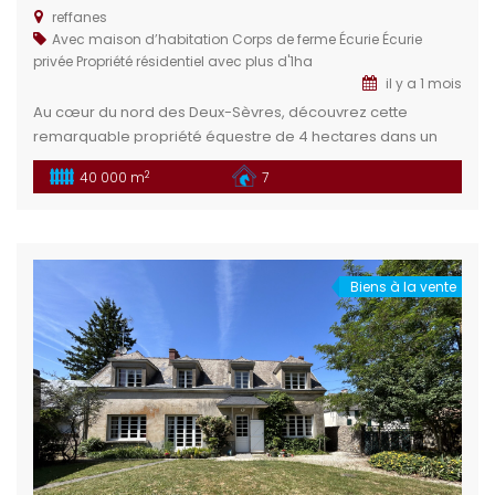
reffanes
Avec maison d’habitation
Corps de ferme
Écurie
Écurie
privée
Propriété résidentiel avec plus d'1ha
il y a 1 mois
Au cœur du nord des Deux-Sèvres, découvrez cette
remarquable propriété équestre de 4 hectares dans un
cadre idéal pour les passionnés d’équitation et de nature.
2
40 000 m
7
Un bien rare, alliant fonctionnalité, charme et fort potentiel
de développement. Situation géographique : Située dans
le département des Deux-Sèvres (79), cette propriété se
trouve à proximité du […]
Biens à la vente