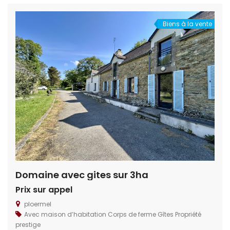
Saint-Savin, La Roche-Posay […]
Biens à la vente
Domaine avec gites sur 3ha
Prix sur appel
ploermel
Avec maison d’habitation
Corps de ferme
Gîtes
Propriété
prestige