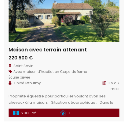
Maison avec terrain attenant
220 500 €
Saint Savin
Avec maison d’habitation
Corps de ferme
Écurie privée
Chloé Letourmy
il y a 7
mois
Propriété équestre pour particulier voulant avoir ses
chevaux à la maison. Situation géographique : Dans le
département de la Vienne (86), en région Nouvelle-
2
6 000 m
3
Aquitaine, France se trouve le charmant village de Saint-
Savin. Chauvigny : À 10km ville connue pour son patrimoine
historique. La Roche-Posay : À 25 km au nord-ouest de